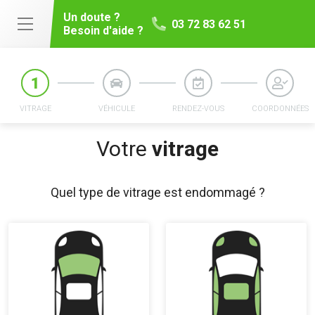
Un doute ?
03 72 83 62 51
Besoin d'aide ?
VITRAGE
VÉHICULE
RENDEZ-VOUS
COORDONNÉES
Votre
vitrage
Quel type de vitrage est endommagé ?